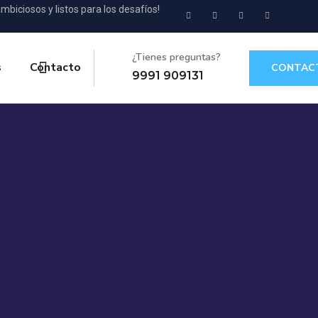
mbiciosos y listos para los desafíos!
¿Tienes preguntas?
s
Contacto
CONTAC
9991 909131