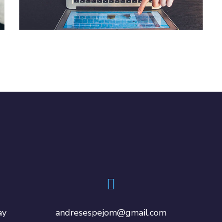
DESIGN
/
IDEAS
ay
andresespejom@gmail.com