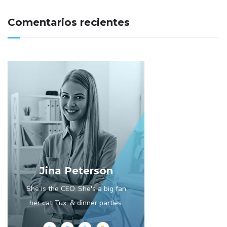
Comentarios recientes
Jina Peterson
She is the CEO. She's a big fan
her cat Tux, & dinner parties.